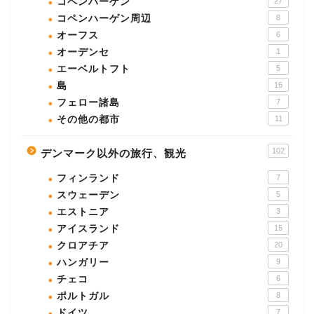
コペンハーゲン
27
コペンハーゲン周辺
8
オーフス
6
オーデンセ
1
エーベルトフト
5
島
16
フェロー諸島
7
その他の都市
11
102
デンマーク以外の旅行、観光
フィンランド
7
スウェーデン
5
エストニア
3
アイスランド
15
クロアチア
20
ハンガリー
9
チェコ
6
ポルトガル
8
ドイツ
7