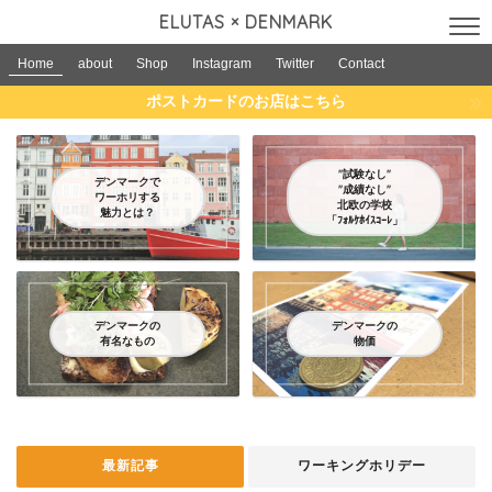
ELUTAS × DENMARK
Home
about
Shop
Instagram
Twitter
Contact
ポストカードのお店はこちら
"試験なし"
デンマークで
"成績なし"
ワーホリする
北欧の学校
魅力とは？
「ﾌｫﾙｹﾎｲｽｺｰﾚ」
デンマークの
デンマークの
有名なもの
物価
最新記事
ワーキングホリデー