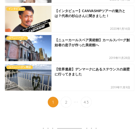
インタビュー
【インタビュー】CANVASHIPツアーの魅力と
は？代表の杉山さんに聞きました！
2020年1月16日
コペンハーゲン
【ニューカールスベア美術館】カールスバーグ創
始者の息子が作った美術館へ
2019年11月28日
コペンハーゲン周辺
【世界遺産】デンマークにあるステウンスの崖壁
に行ってきました
2019年11月9日
...
1
2
43