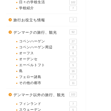
日々の学校生活
102
学校紹介
7
旅行お役立ち情報
7
デンマークの旅行、観光
92
コペンハーゲン
27
コペンハーゲン周辺
8
オーフス
6
オーデンセ
1
エーベルトフト
5
島
16
フェロー諸島
7
その他の都市
11
デンマーク以外の旅行、観光
102
フィンランド
7
スウェーデン
5