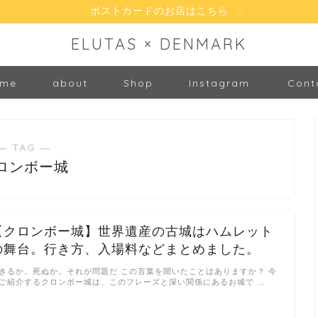
ポストカードのお店はこちら
ELUTAS × DENMARK
me
about
Shop
Instagram
Cont
― TAG ―
ロンボー城
【クロンボー城】世界遺産の古城はハムレット
の舞台。行き方、入場料などまとめました。
きるか、死ぬか。それが問題だ この言葉を聞いたことはありますか？ 今
ご紹介するクロンボー城は、このフレーズと深い関係にあるお城で …