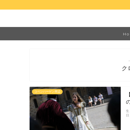
Ho
ク
コペンハーゲン周辺
生
日