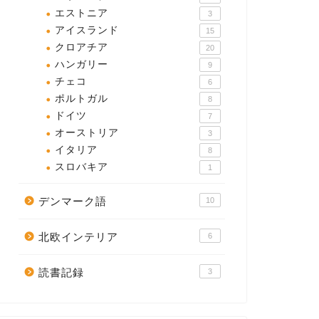
エストニア
3
アイスランド
15
クロアチア
20
ハンガリー
9
チェコ
6
ポルトガル
8
ドイツ
7
オーストリア
3
イタリア
8
スロバキア
1
デンマーク語
10
北欧インテリア
6
読書記録
3