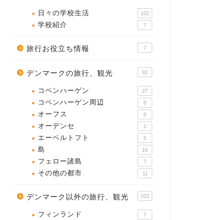
日々の学校生活
102
学校紹介
7
旅行お役立ち情報
7
デンマークの旅行、観光
92
コペンハーゲン
27
コペンハーゲン周辺
8
オーフス
6
オーデンセ
1
エーベルトフト
5
島
16
フェロー諸島
7
その他の都市
11
デンマーク以外の旅行、観光
102
フィンランド
7