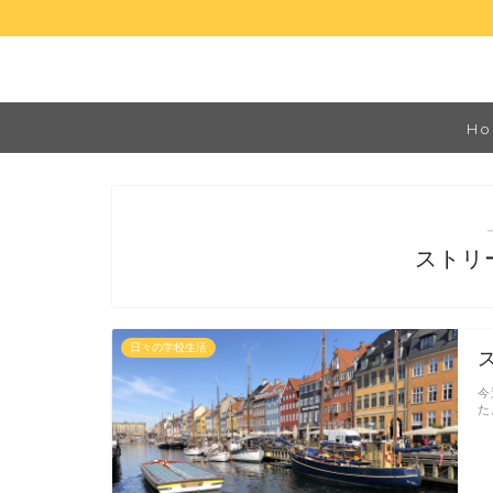
Ho
ストリ
日々の学校生活
今
た