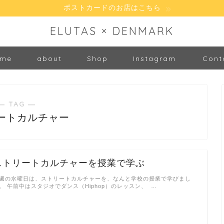
ポストカードのお店はこちら
ELUTAS × DENMARK
me
about
Shop
Instagram
Cont
― TAG ―
ートカルチャー
ストリートカルチャーを授業で学ぶ
週の水曜日は、ストリートカルチャーを、なんと学校の授業で学びまし
。 午前中はスタジオでダンス（Hiphop）のレッスン、 …