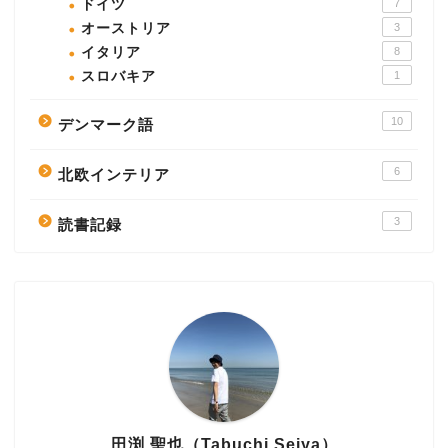
ドイツ
7
オーストリア
3
イタリア
8
スロバキア
1
10
デンマーク語
6
北欧インテリア
3
読書記録
田渕 聖也（Tabuchi Seiya）