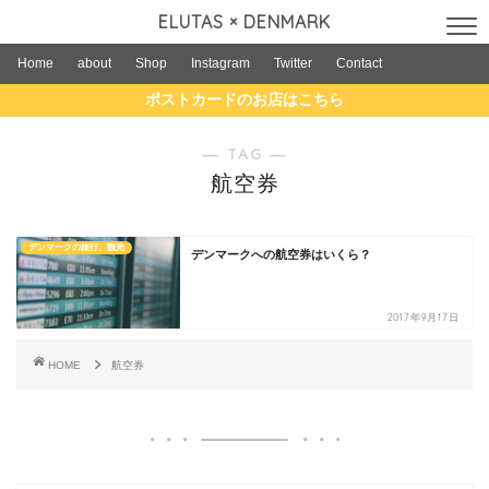
ELUTAS × DENMARK
Home
about
Shop
Instagram
Twitter
Contact
ポストカードのお店はこちら
― TAG ―
航空券
デンマークの旅行、観光
デンマークへの航空券はいくら？
2017年9月17日
HOME
航空券