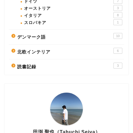
ドイツ
7
オーストリア
3
イタリア
8
スロバキア
1
10
デンマーク語
6
北欧インテリア
3
読書記録
田渕 聖也（Tabuchi Seiya）