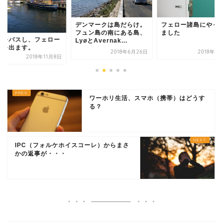
デンマークは島だらけ。
フェロー諸島にやっ
フュン島の南にある島、
ました
量をパスし、フェロー
LyøとAvernak...
島を出ます。
2018年6月26日
2018年1
2018年11月8日
ワーホリ生活、スマホ（携帯）はどうす
る？
IPC（フォルケホイスコーレ）からまさ
かの返事が・・・