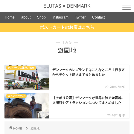
ELUTAS × DENMARK
Home
about
Shop
Instagram
Twitter
Contact
ポストカードのお店はこちら
― TAG ―
遊園地
デンマークの旅行、観光
デンマークのレゴランドはこんなところ！行き方
からチケット購入までまとめました
2019年10月12日
コペンハーゲン
【チボリ公園】デンマークが世界に誇る遊園地。
入場料やアトラクションについてまとめました
2018年11月1日
HOME
遊園地