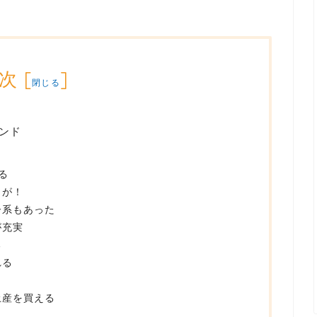
次
[
]
閉じる
ンド
る
」が！
ー系もあった
が充実
る
れる
土産を買える