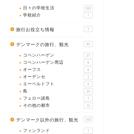
日々の学校生活
102
学校紹介
7
旅行お役立ち情報
7
デンマークの旅行、観光
92
コペンハーゲン
27
コペンハーゲン周辺
8
オーフス
6
オーデンセ
1
エーベルトフト
5
島
16
フェロー諸島
7
その他の都市
11
デンマーク以外の旅行、観光
102
フィンランド
7