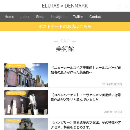
ELUTAS × DENMARK
Home
about
Shop
Instagram
Twitter
Contact
ポストカードのお店はこちら
― TAG ―
美術館
コペンハーゲン
【ニューカールスベア美術館】カールスバーグ創
始者の息子が作った美術館へ
2019年11月28日
コペンハーゲン
【コペンハーゲン】トーヴァルセン美術館には彫
刻作品がズラリと並んでいました
2019年11月8日
ハンガリー
【ハンガリー】世界遺産のブダ城。その特徴やア
クセス、料金をまとめます。