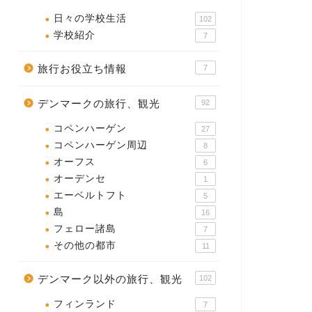
日々の学校生活
102
学校紹介
7
旅行お役立ち情報
7
デンマークの旅行、観光
92
コペンハーゲン
27
コペンハーゲン周辺
8
オーフス
6
オーデンセ
1
エーベルトフト
5
島
16
フェロー諸島
7
その他の都市
11
デンマーク以外の旅行、観光
102
フィンランド
7