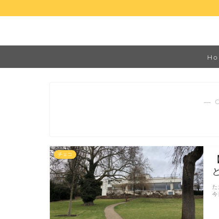
Ho
― 
チェコ
た
今