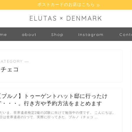
ポストカードのお店はこちら
ELUTAS × DENMARK
me
about
Shop
Instagram
Cont
CATEGORY ―
チェコ
【ブルノ】トゥーゲントハット邸に行ったけ
ど・・・。行き方や予約方法をまとめます
だいま、世界遺産検定2級の試験に向けて勉強中の僕です。 こんにちは。
日は世界遺産の1つで、実際に行ってきた、ブルノ（チェコ …