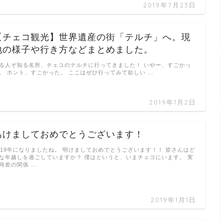
2019年7月23日
【チェコ観光】世界遺産の街「テルチ」へ。現
地の様子や行き方などまとめました。
る人ぞ知る名所、チェコのテルチに行ってきました！ いやー、すごかっ
。 ホント、すごかった。 ここはぜひ行ってみて欲しい …
2019年1月2日
あけましておめでとうございます！
019年になりましたね。 明けましておめでとうございます！！ 皆さんはど
な年越しを過ごしていますか？ 僕はというと、いまチェコにいます。 実
時差の関係 …
2019年1月1日