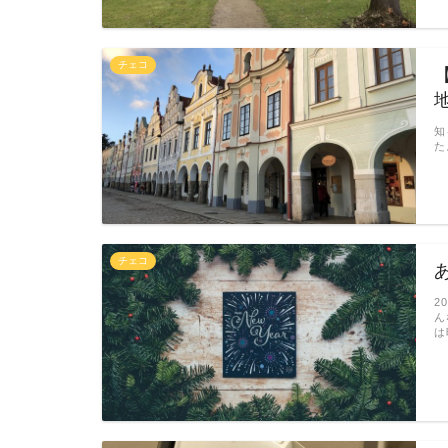
チェコ
知
た
チェコ
2
ん
は