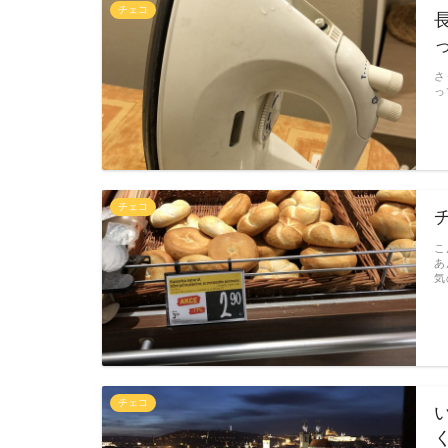
チェコ
さ
っ
チェコ
こ
あ
気
チェコ