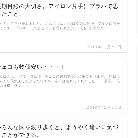
長期目線の大切さ。アイロン片手にプラハで思
ったこと。
っき、プラハを出ました。 こんにちは。 今は次の目的地、ブルノに向か
てます。 「ブルノってどこ？」と思われた方。 僕も1ヶ月前ま …
2018年12月30日
チェコも物価安い・・・！
んばんは。 さて、僕は今、チェコの首都プラハに来ております。 昨日は
んまり天気よくなかったですが、今日は晴れてくれました！！ 最高！ 天
の神様、サンキ …
2018年12月29日
いろんな国を渡り歩くと、ようやく違いに気づ
くことができる。