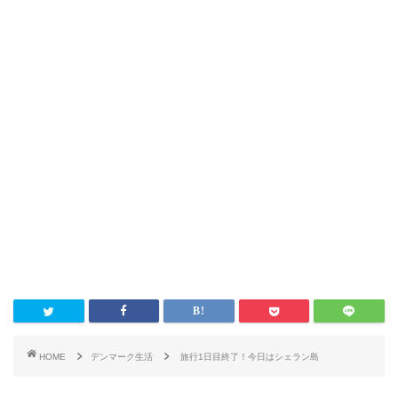
HOME
デンマーク生活
旅行1日目終了！今日はシェラン島