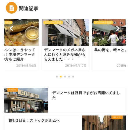
関連記事
マーク生活
デンマーク生活
デンマーク生活
製ニシンはこうやって
デンマークのメガネ屋さ
島の街を、転々と。
べる！本場デンマーク
んに行くと意外な物がも
食べ方をご紹介
らえました・・・
2018年8月6日
2018年9月10日
2018年
デンマークは祝日ですがお店開いてまし
た
旅行2日目：ストックホルムへ