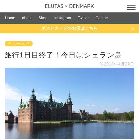
ELUTAS × DENMARK
Home
about
Shop
Instagram
Twitter
Contact
ポストカードのお店はこちら
デンマーク生活
旅行1日目終了！今日はシェラン島
2018年4月29日