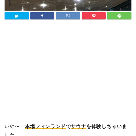
いや〜、
本場フィンランド
で
サウナ
を体験しちゃいま
した
。