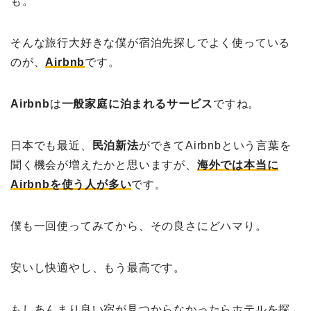
も。
そんな旅行大好きな僕が宿泊先探しでよく使っている
のが、
Airbnb
です。
Airbnb
は
一般家庭に泊まれるサービス
ですね。
日本でも最近、
民泊新法
ができてAirbnbという言葉を
聞く機会が増えたかと思いますが、
海外では本当に
Airbnb
を使う人が多い
です。
僕も一回使ってみてから、その良さにどハマり。
安いし快適やし、もう最高です。
もしあんまり良い宿が見つからなかったらホテルを探