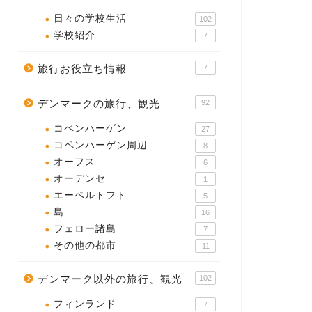
日々の学校生活
102
学校紹介
7
旅行お役立ち情報
7
デンマークの旅行、観光
92
コペンハーゲン
27
コペンハーゲン周辺
8
オーフス
6
オーデンセ
1
エーベルトフト
5
島
16
フェロー諸島
7
その他の都市
11
デンマーク以外の旅行、観光
102
フィンランド
7