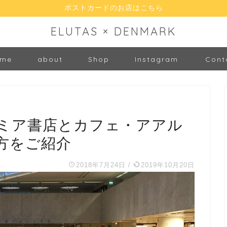
ポストカードのお店はこちら
ELUTAS × DENMARK
me
about
Shop
Instagram
Cont
ミア書店とカフェ・アアル
方をご紹介
2018年7月24日
/
2019年10月20日