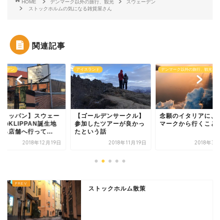
HOME
デンマーク以外の旅行、観光
スウェーデン
ストックホルムの気になる雑貨屋さん
関連記事
ェーデン
アイスランド
デンマーク以外の旅行、観光
クリッパン】スウェー
【ゴールデンサークル】
念願のイタリアに、
のKLIPPAN誕生地
参加したツアーが良かっ
マークから行くこと
る店舗へ行って...
たという話
2018年12月19日
2018年11月19日
2018年3
ストックホルム散策