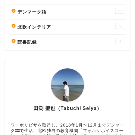
10
デンマーク語
6
北欧インテリア
3
読書記録
田渕 聖也（Tabuchi Seiya）
ワーホリビザを取得し、2018年1月〜12月までデンマー
ク
で生活。北欧独自の教育機関「フォルケホイスコー