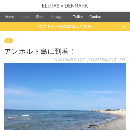
ELUTAS × DENMARK
Home
about
Shop
Instagram
Twitter
Contact
ポストカードのお店はこちら
島
アンホルト島に到着！
2018年5月12日
/
2018年10月13日