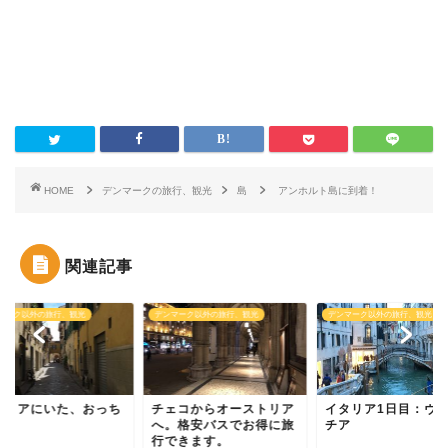
HOME
デンマークの旅行、観光
島
アンホルト島に到着！
関連記事
マーク以外の旅行、観光
デンマーク以外の旅行、観光
デンマーク以外の旅行、観光
タリアにいた、おっち
チェコからオーストリア
イタリア1日目：ヴ
ん
へ。格安バスでお得に旅
チア
行できます。