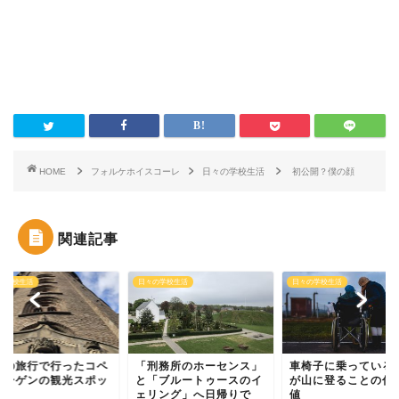
HOME
フォルケホイスコーレ
日々の学校生活
初公開？僕の顔
関連記事
の学校生活
日々の学校生活
日々の学校生活
回の旅行で行ったコペ
「刑務所のホーセンス」
車椅子に乗っている
ハーゲンの観光スポッ
と「ブルートゥースのイ
が山に登ることの付
ェリング」へ日帰りで
値