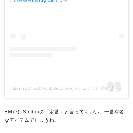
この投稿をInstagramで見る
Katerina Dima(@onlydecolove)がシェアした投稿
–
201
EM77はSteltonの「定番」と言ってもいい、一番有名
なアイテムでしょうね。