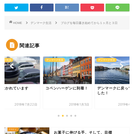
HOME
デンマーク生活
ブログを毎日書き始めてから１ヶ月と３日
関連記事
マーク生活
デンマーク生活
デンマーク生活
に吹かれています
コペンハーゲンに到着！
デンマークに戻って
した！
2018年7月22日
2018年1月3日
2019年4
お菓子に伸びる手、そして、目標