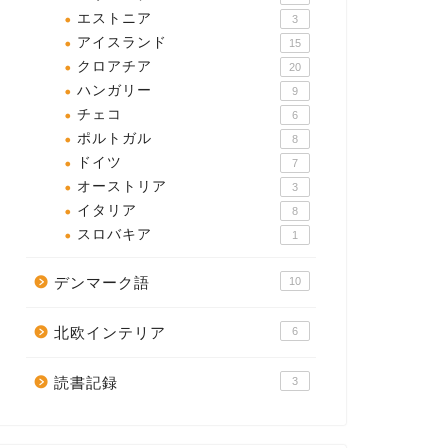
エストニア
3
アイスランド
15
クロアチア
20
ハンガリー
9
チェコ
6
ポルトガル
8
ドイツ
7
オーストリア
3
イタリア
8
スロバキア
1
デンマーク語
10
北欧インテリア
6
読書記録
3