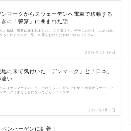
デンマークからスウェーデンへ電車で移動する
ときに「警察」に囲まれた話
んと先日、警察に囲まれました。 こう書くと、何をしたの？！と思われ
かもしれませんが、別に犯罪をおかしたわけではありません。 …
2018年2月19日
現地に来て気付いた「デンマーク」と「日本」
の違い
さんはデンマークのこと、どれくらいご存知ですか？ 自分がワーホリで
ンマークに来ることになってから、「デンマ …
2018年1月7日
コペンハーゲンに到着！