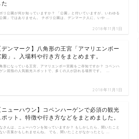
した
ボリ公園が何か知っていますか？ 「公園」と付いていますが、いわゆる
公園」ではありません。 チボリ公園は、デンマーク人に、いや …
2018年11月1日
【デンマーク】八角形の王宮「アマリエンボー
宮殿」。入場料や行き方をまとめます。
角形になっている王宮、アマリエンボー宮殿をご存知ですか？ コペンハ
ゲン屈指の人気観光スポットで、多くの人が訪れる場所です。 …
2018年11月1日
【ニューハウン】コペンハーゲンで必須の観光
スポット。特徴や行き方などをまとめました。
なさんは、ニューハウンを知っていますか？ もしかしたら、聞いたこと
ない言葉かもしれませんね。 でも、聞いたことがなかったとし …