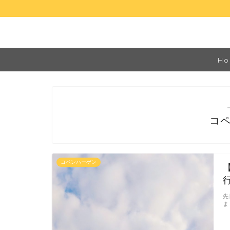
Ho
コ
コペンハーゲン
先
ま