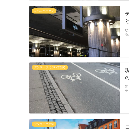
コペンハーゲン
な
る
デンマークについて知る
皆
デ
デンマーク生活