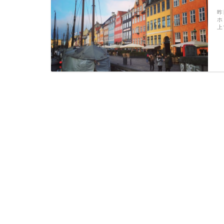
昨
ホ
上