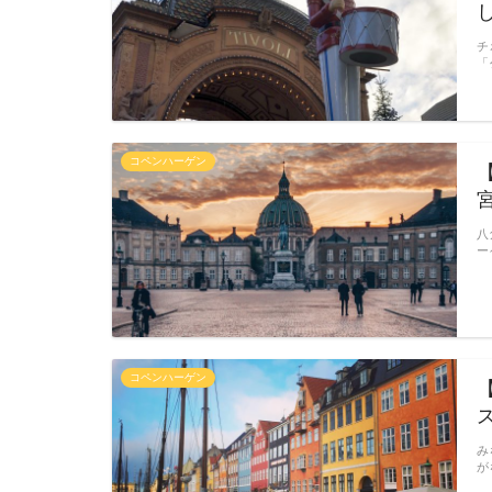
チ
「
コペンハーゲン
八
ー
コペンハーゲン
み
が