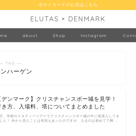
ポストカードのお店はこちら
ELUTAS × DENMARK
me
about
Shop
Instagram
Cont
― TAG ―
ペンハーゲン
【デンマーク】クリスチャンスボー城を見学！
行き方、入場料、塔についてまとめました
日、学校のスタティーツアーでクリスチャンスボー城の中に初潜入してき
した！ 外から見たことは何回もあったのですが、入るのは初めてで興 …