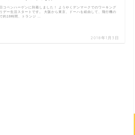
日コペンハーゲンに到着しました！ ようやくデンマークでのワーキング
リデー生活スタートです。 大阪から東京、ドーハを経由して、飛行機の
で約18時間、トランジ …
2018年1月3日