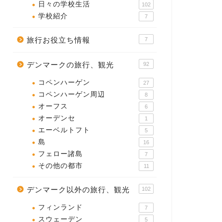
日々の学校生活
102
学校紹介
7
旅行お役立ち情報
7
デンマークの旅行、観光
92
コペンハーゲン
27
コペンハーゲン周辺
8
オーフス
6
オーデンセ
1
エーベルトフト
5
島
16
フェロー諸島
7
その他の都市
11
デンマーク以外の旅行、観光
102
フィンランド
7
スウェーデン
5