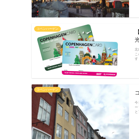
コペンハーゲン
北
こ
す
コペンハーゲン
今
ー
と