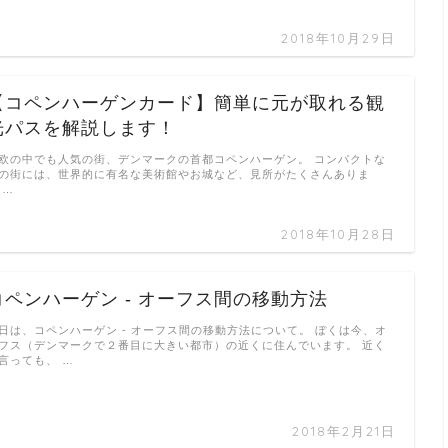
2018年10月29日
【コペンハーゲンカード】簡単に元が取れる観
光パスを解説します！
欧の中でも人気の街、デンマークの首都コペンハーゲン。 コンパクトな
の街には、世界的に有名な美術館やお城など、見所がたくさんありま
 …
2018年10月28日
コペンハーゲン - オーフス間の移動方法
日は、コペンハーゲン - オーフス間の移動方法について。 ぼくは今、オ
フス（デンマークで２番目に大きい都市）の近くに住んでいます。 近く
言っても、 …
2018年2月21日