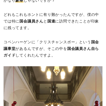
かなり
豪華
じゃないですか？
どれもこれもホントに有り難かったんですが、僕の中
では特に
国会議員さん
と
国連
に訪問できたことが印象
に残ってます。
コペンハーゲンに「クリスチャンスボー」という
国会
議事堂
があるんですが、そこの中を
国会議員さん自ら
ガイド
してくれたんですよ。