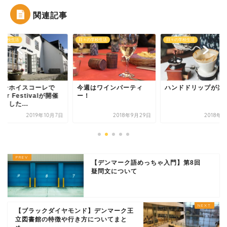
関連記事
日々の学校生活
日々の学校生活
コーレで
今週はワインパーティ
ハンドドリップが楽しい
tivalが開催
ー！
019年10月7日
2018年9月29日
2018年5月9日
【デンマーク語めっちゃ入門】第8回
疑問文について
【ブラックダイヤモンド】デンマーク王
立図書館の特徴や行き方についてまと