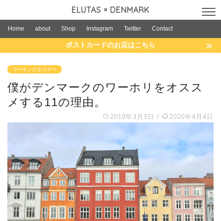
ELUTAS × DENMARK
Home
about
Shop
Instagram
Twitter
Contact
ポストカードのお店はこちら
ワーキングホリデー
僕がデンマークのワーホリをオスス
メする11の理由。
2019年3月3日
/
2020年4月4日