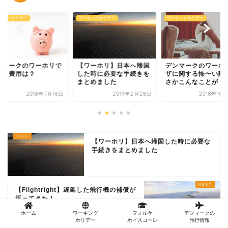
キングホリデー
ワーキングホリデー
ワーキングホリデー
ワーホリ】日本へ帰国
デンマークのワーホリビ
ワーホリで日本に来
た時に必要な手続きを
ザに関する怖〜い話。ま
国人の国籍と数
とめました
さかこんなことが・・・
2019年2月28日
2018年10月25日
2018年8
【ワーホリ】日本へ帰国した時に必要な
手続きをまとめました
【Flightright】遅延した飛行機の補償が
返ってきた！
ホーム
ワーキング
フォルケ
デンマークの
ホリデー
ホイスコーレ
旅行情報