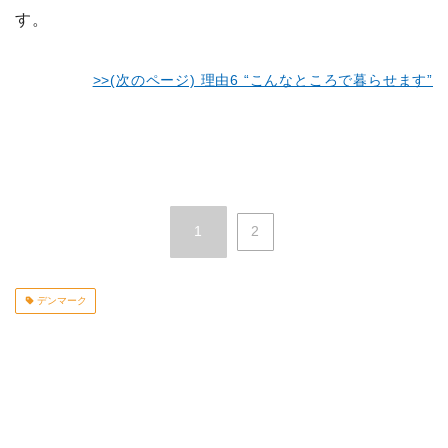
す。
>>(次のページ) 理由6 “こんなところで暮らせます”
1
2
デンマーク